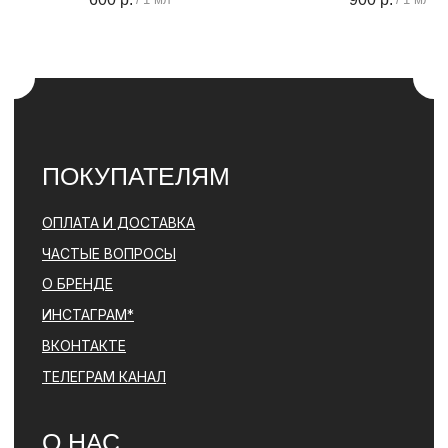
ПОЛИТИКА
КОНФИДЕНЦИАЛЬНОСТИ
КОНТАКТЫ
+ 7 (996) 792-00-26
НАПИСАТЬ В ВОТСАП
НАПИСАТЬ В ТЕЛЕГРАМ
© PARFBAR, 2026. ВСЕ ПРАВА ЗАЩИЩЕНЫ.
*ДЕЯТЕЛЬНОСТЬ КОМПАНИИ META (ФЕЙСБУК, ИНСТАГРАМ)
ЯВЛЯЕТСЯ ЗАПРЕЩЕННОЙ НА ТЕРРИТОРИИ РФ
ПОЛИТИКА КОНФИДЕНЦИАЛЬНОСТИ
ЮРИДИЧЕСКАЯ ИНФОРМАЦИЯ
ДОГОВОР ОФЕРТЫ
РАЗРАБОТКА САЙТА