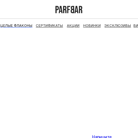
ФЛАКОНЫ
СЕРТИФИКАТЫ
АКЦИИ
НОВИНКИ
ЭКСКЛЮЗИВЫ
ВИНТАЖ
НАБОРЫ
траница не найдена
Скорее всего, аромат раскуплен.
Напишите
нам
, и мы поможем вам подобрать
альтернативу или отыщем для вас флакон под
заказ.