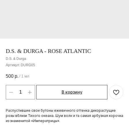
D.S. & DURGA - ROSE ATLANTIC
D.S. & Durga
Артикул:
DURG05
500
р.
/
1 мл
В корзину
Распустившие свои бутоны ежевичного оттенка дикорастущие
розы вблизи Тихого океана. Шум волн и та самая арбузная корочка
из знаменитой «Императрицы».