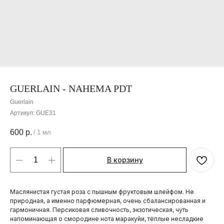
GUERLAIN - NAHEMA PDT
Guerlain
Артикул:
GUE31
600
р.
/
1 мл
В корзину
Маслянистая густая роза с пышным фруктовым шлейфом. Не
природная, а именно парфюмерная, очень сбалансированная и
гармоничная. Персиковая сливочность, экзотическая, чуть
напоминающая о смородине нота маракуйи, тёплые несладкие