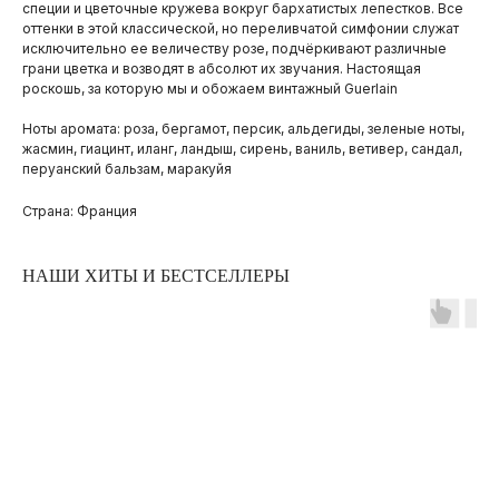
специи и цветочные кружева вокруг бархатистых лепестков. Все
оттенки в этой классической, но переливчатой симфонии служат
исключительно ее величеству розе, подчёркивают различные
грани цветка и возводят в абсолют их звучания. Настоящая
роскошь, за которую мы и обожаем винтажный Guerlain
Ноты аромата: роза, бергамот, персик, альдегиды, зеленые ноты,
жасмин, гиацинт, иланг, ландыш, сирень, ваниль, ветивер, сандал,
перуанский бальзам, маракуйя
Страна: Франция
НАШИ ХИТЫ И БЕСТСЕЛЛЕРЫ
ПОКУПАТЕЛЯМ
ОПЛАТА И ДОСТАВКА