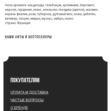
ОПЛАТА И ДОСТАВКА
Ноты аромата: альдегиды, гальбанум, артемизия, бергамот,
ЧАСТЫЕ ВОПРОСЫ
нероли, гардения, иланг, апельсин, гвоздика (цветок), жасмин,
О БРЕНДЕ
корень фиалки, роза, тубероза, дубовый мох, кожа, цибетин,
ветивер, пачули, мирра, мускус, амбра, кокос
ИНСТАГРАМ*
Страна: Франция
ВКОНТАКТЕ
ТЕЛЕГРАМ КАНАЛ
НАШИ ХИТЫ И БЕСТСЕЛЛЕРЫ
О НАС
О БРЕНДЕ
АДРЕС МАГАЗИНА
ПОЛИТИКА
КОНФИДЕНЦИАЛЬНОСТИ
КОНТАКТЫ
+ 7 (996) 792-00-26
НАПИСАТЬ В ВОТСАП
НАПИСАТЬ В ТЕЛЕГРАМ