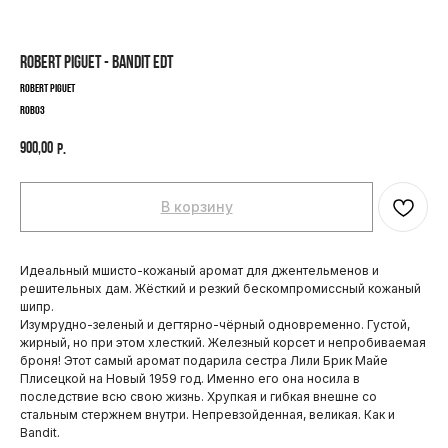
ROBERT PIGUET - BANDIT EDT
Robert Piguet
ROB03
900,00
р.
В корзину
Идеальный мшисто-кожаный аромат для джентельменов и
решительных дам. Жёсткий и резкий бескомпромиссный кожаный
шипр.
Изумрудно-зеленый и дегтярно-чёрный одновременно. Густой,
жирный, но при этом хлесткий. Железный корсет и непробиваемая
броня! Этот самый аромат подарила сестра Лили Брик Майе
Плисецкой на Новый 1959 год. Именно его она носила в
последствие всю свою жизнь. Хрупкая и гибкая внешне со
стальным стержнем внутри. Непревзойденная, великая. Как и
ПОКУПАТЕЛЯМ
Bandit.