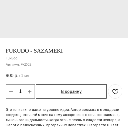
FUKUDO - SAZAMEKI
Fukudo
Артикул:
FKD02
900
р.
/
1 мл
В корзину
Это гениально даже на уровне идеи. Автор аромата в молодости
создал цветочный мотив на тему акварельного ночного жасмина,
лишенного индольности, когда это не песнь о сладости нектара, а
шепот о белоснежных, прозрачных лепестках. В возрасте 83 лет