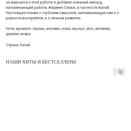
он вернулся к этой работе и добавил кожаный аккорд,
напоминающий работы Жермен Селье, в частности Bandit.
Настоящая поэзия с глубоким смыслом, напоминающая нам и о
разности восприятия, и о личном развитии.
Ноты аромата: герань, жасмин, кожа, мускус, мох, ветивер,
дерево кьяра
Страна: Китай
НАШИ ХИТЫ И БЕСТСЕЛЛЕРЫ
ПОКУПАТЕЛЯМ
ОПЛАТА И ДОСТАВКА
ЧАСТЫЕ ВОПРОСЫ