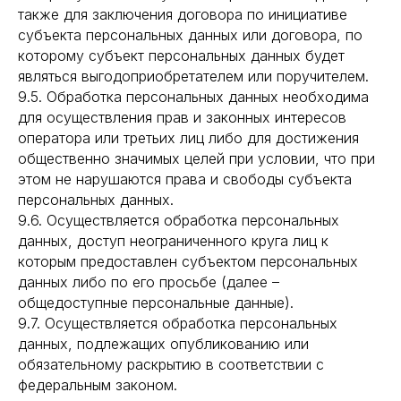
ЧАСТЫЕ ВОПРОСЫ
также для заключения договора по инициативе
О БРЕНДЕ
субъекта персональных данных или договора, по
ИНСТАГРАМ*
которому субъект персональных данных будет
ВКОНТАКТЕ
являться выгодоприобретателем или поручителем.
ТЕЛЕГРАМ КАНАЛ
9.5. Обработка персональных данных необходима
для осуществления прав и законных интересов
О НАС
оператора или третьих лиц либо для достижения
О БРЕНДЕ
общественно значимых целей при условии, что при
АДРЕС МАГАЗИНА
этом не нарушаются права и свободы субъекта
ПОЛИТИКА
персональных данных.
КОНФИДЕНЦИАЛЬНОСТИ
9.6. Осуществляется обработка персональных
данных, доступ неограниченного круга лиц к
КОНТАКТЫ
которым предоставлен субъектом персональных
+ 7 (996) 792-00-26
данных либо по его просьбе (далее –
НАПИСАТЬ В ВОТСАП
общедоступные персональные данные).
НАПИСАТЬ В ТЕЛЕГРАМ
9.7. Осуществляется обработка персональных
данных, подлежащих опубликованию или
обязательному раскрытию в соответствии с
федеральным законом.