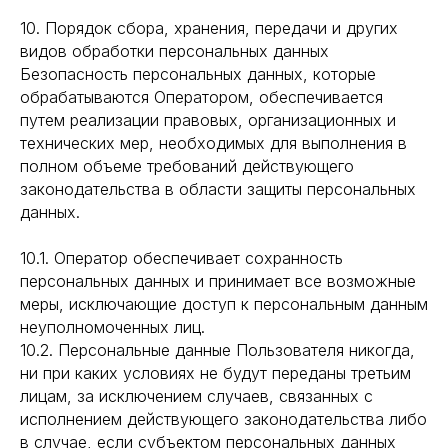
© PARFBAR, 2026. ВСЕ ПРАВА ЗАЩИЩЕНЫ.
10. Порядок сбора, хранения, передачи и других
видов обработки персональных данных
*ДЕЯТЕЛЬНОСТЬ КОМПАНИИ META (ФЕЙСБУК, ИНСТАГРАМ)
ЯВЛЯЕТСЯ ЗАПРЕЩЕННОЙ НА ТЕРРИТОРИИ РФ
Безопасность персональных данных, которые
обрабатываются Оператором, обеспечивается
путем реализации правовых, организационных и
ПОЛИТИКА КОНФИДЕНЦИАЛЬНОСТИ
технических мер, необходимых для выполнения в
ЮРИДИЧЕСКАЯ ИНФОРМАЦИЯ
полном объеме требований действующего
ДОГОВОР ОФЕРТЫ
РАЗРАБОТКА САЙТА
законодательства в области защиты персональных
данных.
10.1. Оператор обеспечивает сохранность
персональных данных и принимает все возможные
меры, исключающие доступ к персональным данным
неуполномоченных лиц.
10.2. Персональные данные Пользователя никогда,
ни при каких условиях не будут переданы третьим
лицам, за исключением случаев, связанных с
исполнением действующего законодательства либо
в случае, если субъектом персональных данных