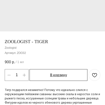
ZOOLOGIST - TIGER
Zoologist
Артикул:
ZOO32
900
р.
/
1 мл
В корзину
Тигр подкрался незаметно! Потому что идеально слился с
окружающим пейзажем саванны: высокие скалы в наростах соли и
рыжего песка, иссушенные солнцем травы и небольшие деревца.
Фигурки идолов из черного эбенового дерева укрпашенные