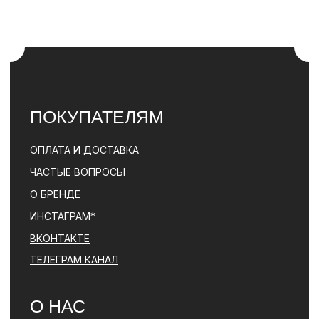
НАПИСАТЬ В ТЕЛЕГРАМ
© PARFBAR, 2026. ВСЕ ПРАВА ЗАЩИЩЕНЫ.
*ДЕЯТЕЛЬНОСТЬ КОМПАНИИ META (ФЕЙСБУК, ИНСТАГРАМ)
ЯВЛЯЕТСЯ ЗАПРЕЩЕННОЙ НА ТЕРРИТОРИИ РФ
ПОЛИТИКА КОНФИДЕНЦИАЛЬНОСТИ
ЮРИДИЧЕСКАЯ ИНФОРМАЦИЯ
ДОГОВОР ОФЕРТЫ
РАЗРАБОТКА САЙТА