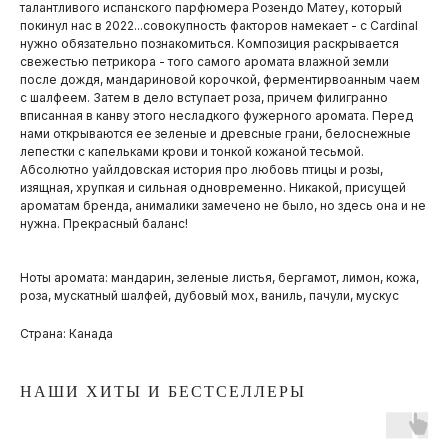
талантливого испанского парфюмера Розендо Матеу, который
покинул нас в 2022...совокупность факторов намекает - с Cardinal
нужно обязательно познакомиться. Композиция раскрывается
свежестью петрикора - того самого аромата влажной земли
после дождя, мандариновой корочкой, ферментирвоанным чаем
с шалфеем. Затем в дело вступает роза, причем филигранно
вписанная в канву этого несладкого фужерного аромата. Перед
нами открываются ее зеленые и древсные грани, белоснежные
лепестки с капельками крови и тонкой кожаной тесьмой.
Абсолютно уайлдовская история про любовь птицы и розы,
изящная, хрупкая и сильная одновременно. Никакой, присущей
ароматам бренда, анималики замечено не было, но здесь она и не
нужна. Прекрасный баланс!
Ноты аромата: мандарин, зеленые листья, бергамот, лимон, кожа,
роза, мускатный шалфей, дубовый мох, ваниль, пачули, мускус
Страна: Канада
НАШИ ХИТЫ И БЕСТСЕЛЛЕРЫ