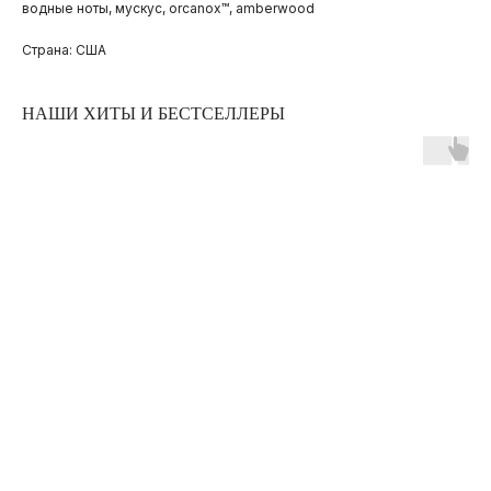
водные ноты, мускус, оrcanox™, аmberwood
Страна: США
НАШИ ХИТЫ И БЕСТСЕЛЛЕРЫ
ПОКУПАТЕЛЯМ
ОПЛАТА И ДОСТАВКА
ЧАСТЫЕ ВОПРОСЫ
О БРЕНДЕ
ИНСТАГРАМ*
ВКОНТАКТЕ
ТЕЛЕГРАМ КАНАЛ