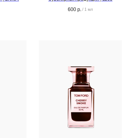
600
р.
/
1 мл