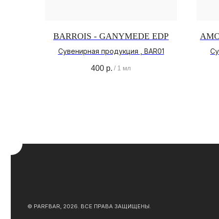
BARROIS - GANYMEDE EDP
AMO
Сувенирная продукция , BAR01
Су
О
400
р.
/
1 мл
О Б
© PARFBAR, 2026. ВСЕ ПРАВА ЗАЩИЩЕНЫ.
АДР
ПОЛ
КО
*ДЕЯТЕЛЬНОСТЬ КОМПАНИИ META (ФЕЙСБУК, ИНСТАГРАМ)
ЯВЛЯЕТСЯ ЗАПРЕЩЕННОЙ НА ТЕРРИТОРИИ РФ
ЮРИДИЧЕСКАЯ ИНФОРМАЦИЯ
ДОГ