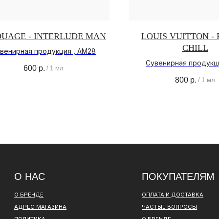
UAGE - INTERLUDE MAN
LOUIS VUITTON - 
CHILL
венирная продукция , AM28
 НАС
ПОКУПАТЕЛЯМ
Сувенирная продукци
600
р.
/
1 мл
800
р.
/
1 мл
РЕНДЕ
ОПЛАТА И ДОСТАВКА
ЕС МАГАЗИНА
ЧАСТЫЕ ВОПРОСЫ
ИТИКА
О БРЕНДЕ
НФИДЕНЦИАЛЬНОСТИ
ИНСТАГРАМ*
ВКОНТАКТЕ
ТЕЛЕГРАМ КАНАЛ
ОВОР ОФЕРТЫ
ПОЛИТИКА КОНФИДЕНЦИАЛЬНОСТИ