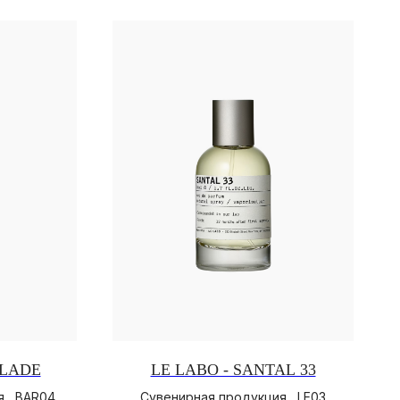
ELADE
LE LABO - SANTAL 33
 , BAR04
Сувенирная продукция , LE03