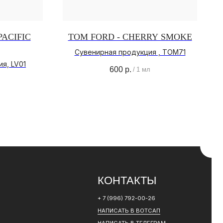
PACIFIC
TOM FORD - CHERRY SMOKE
Сувенирная продукция , TOM71
КОНТАКТЫ
я, LV01
600
р.
/
1 мл
+ 7 (996) 792-00-26
НАПИСАТЬ В ВОТСАП
НАПИСАТЬ В ТЕЛЕГРАМ
РАЗРАБОТКА САЙТА