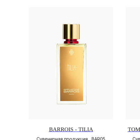
BARROIS - TILIA
TOM
Сувенирная продукция , BAR05
Сув