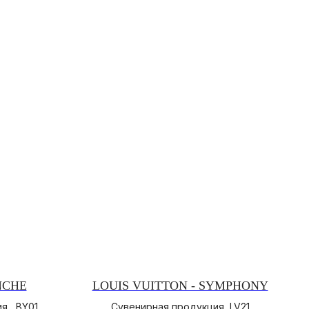
NCHE
LOUIS VUITTON - SYMPHONY
я , BY01
Сувенирная продукция, LV21