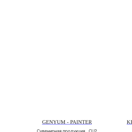
GENYUM - PAINTER
K
Сувенирная продукция , CLI2