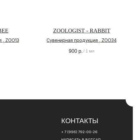
BEE
ZOOLOGIST - RABBIT
 , ZOO13
Сувенирная продукция , ZOO34
КОНТАКТЫ
900
р.
/
1 мл
+ 7 (996) 792-00-26
НАПИСАТЬ В ВОТСАП
НАПИСАТЬ В ТЕЛЕГРАМ
РАЗРАБОТКА САЙТА