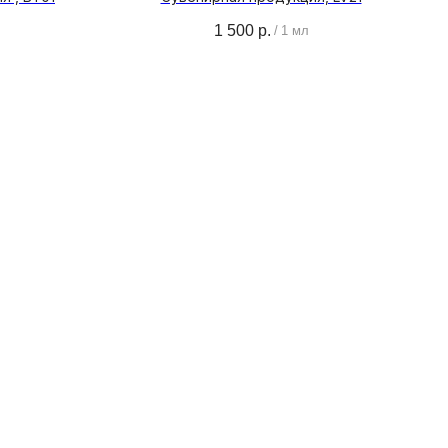
1 500
р.
/
1 мл