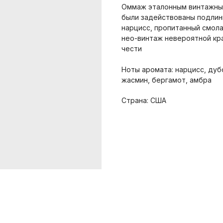
Оммаж эталонным винтажным
были задействованы подли
нарцисс, пропитанный смола
нео-винтаж невероятной кра
чести
Ноты аромата: нарцисс, дуб
жасмин, бергамот, амбра
Страна: США