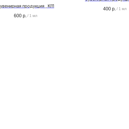
увенирная продукция , KI11
400
р.
/
1 мл
600
р.
/
1 мл