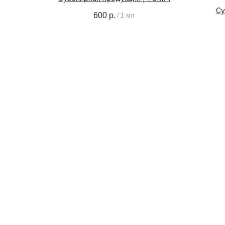
Су
600
р.
/
1 мл