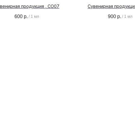
венирная продукция , CO07
Сувенирная продукци
600
р.
900
р.
/
1 мл
/
1 мл