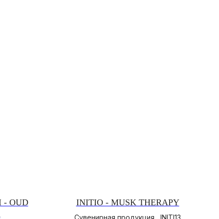
 - OUD
INITIO - MUSK THERAPY
A
Сувенирная продукция , INITI13