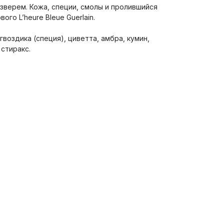
зверем. Кожа, специи, смолы и пролившийся
ого L’heure Bleue Guerlain.
гвоздика (специя), циветта, амбра, кумин,
 стиракс.