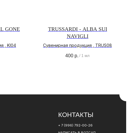
RL GONE
TRUSSARDI - ALBA SUI
NAVIGLI
КОНТАКТЫ
я , KI04
Сувенирная продукция , TRUS08
400
р.
+ 7 (996) 792-00-26
/
1 мл
НАПИСАТЬ В ВОТСАП
НАПИСАТЬ В ТЕЛЕГРАМ
РАЗРАБОТКА САЙТА