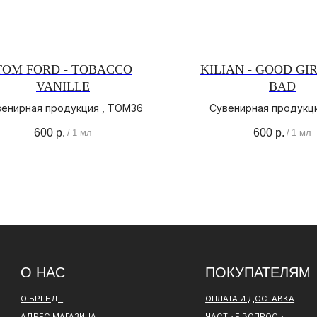
TOM FORD - TOBACCO
KILIAN - GOOD GI
VANILLE
BAD
 НАС
ПОКУПАТЕЛЯМ
венирная продукция , TOM36
Сувенирная продукци
600
р.
600
р.
РЕНДЕ
ОПЛАТА И ДОСТАВКА
/
1 мл
/
1 мл
ЕС МАГАЗИНА
ЧАСТЫЕ ВОПРОСЫ
ИТИКА
О БРЕНДЕ
НФИДЕНЦИАЛЬНОСТИ
ИНСТАГРАМ*
ВКОНТАКТЕ
ТЕЛЕГРАМ КАНАЛ
ОВОР ОФЕРТЫ
ПОЛИТИКА КОНФИДЕНЦИАЛЬНОСТИ