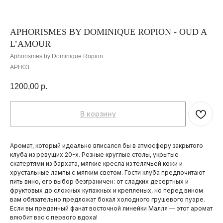
APHORISMES BY DOMINIQUE ROPION - OUD A
L’AMOUR
Aphorismes by Dominique Ropion
APH03
1200,00
р.
В корзину
Аромат, который идеально вписался бы в атмосферу закрытого
клуба из ревущих 20-х. Резные круглые столы, укрытые
скатертями из бархата, мягкие кресла из телячьей кожи и
хрустальные лампы с мягким светом. Гости клуба предпочитают
ПОКУПАТЕЛЯМ
пить вино, его выбор безграничен: от сладких десертных и
фруктовых до сложных купажных и крепленых, но перед вином
ОПЛАТА И ДОСТАВКА
вам обязательно предложат бокал холодного грушевого пуаре.
Если вы преданный фанат восточной линейки Малля — этот аромат
ЧАСТЫЕ ВОПРОСЫ
влюбит вас с первого вдоха!
О БРЕНДЕ