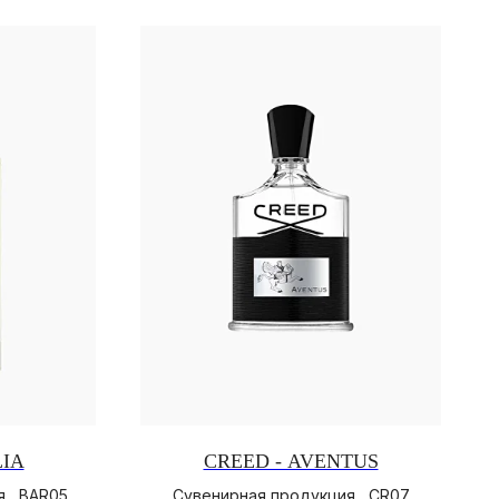
LIA
CREED - AVENTUS
 , BAR05
Сувенирная продукция , CR07