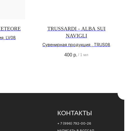
METEORE
TRUSSARDI - ALBA SUI
NAVIGLI
я, LV08
КОНТАКТЫ
Сувенирная продукция , TRUS08
400
р.
+ 7 (996) 792-00-26
/
1 мл
НАПИСАТЬ В ВОТСАП
НАПИСАТЬ В ТЕЛЕГРАМ
РАЗРАБОТКА САЙТА