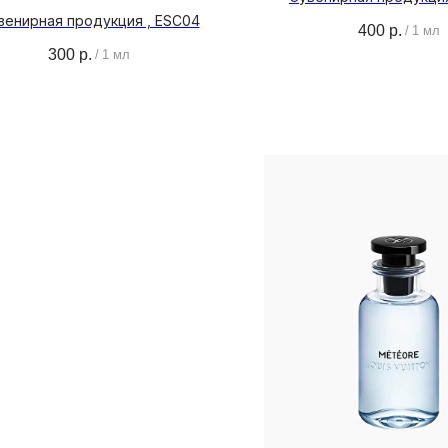
венирная продукция , ESC04
400
р.
/
1 мл
300
р.
/
1 мл