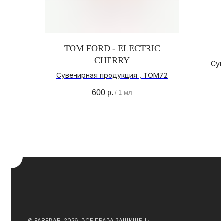
TOM FORD - ELECTRIC
CHERRY
Су
О
Сувенирная продукция , TOM72
600
р.
О Б
/
1 мл
© PARFBAR, 2026. ВСЕ ПРАВА ЗАЩИЩЕНЫ.
АДР
ПОЛ
КО
*ДЕЯТЕЛЬНОСТЬ КОМПАНИИ META (ФЕЙСБУК, ИНСТАГРАМ)
ЯВЛЯЕТСЯ ЗАПРЕЩЕННОЙ НА ТЕРРИТОРИИ РФ
ЮРИДИЧЕСКАЯ ИНФОРМАЦИЯ
ДОГ