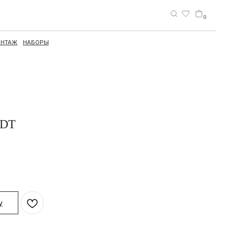
0
EDT
у