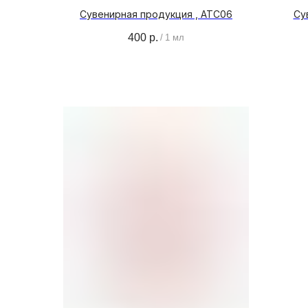
Сувенирная продукция , ATC06
Су
400
р.
/
1 мл