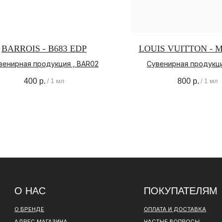
BARROIS - B683 EDP
LOUIS VUITTON - 
венирная продукция , BAR02
Сувенирная продукци
 НАС
ПОКУПАТЕЛЯМ
400
р.
800
р.
/
1 мл
/
1 мл
РЕНДЕ
ОПЛАТА И ДОСТАВКА
ЕС МАГАЗИНА
ЧАСТЫЕ ВОПРОСЫ
ИТИКА
О БРЕНДЕ
НФИДЕНЦИАЛЬНОСТИ
ИНСТАГРАМ*
ВКОНТАКТЕ
ТЕЛЕГРАМ КАНАЛ
ОВОР ОФЕРТЫ
ПОЛИТИКА КОНФИДЕНЦИАЛЬНОСТИ