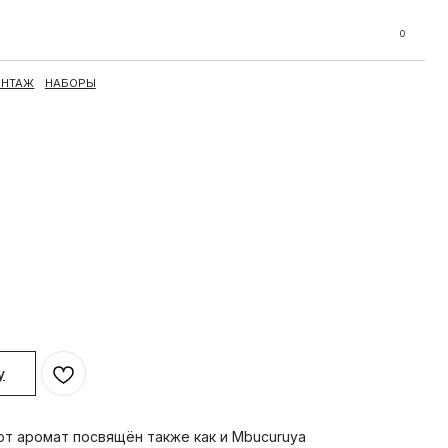
0
у
от аромат посвящён также как и Mbucuruya