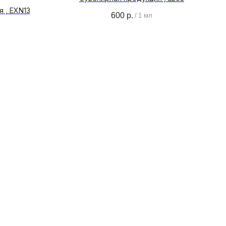
 , EXN13
600
р.
/
1 мл