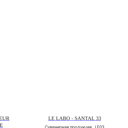
LEUR
LE LABO - SANTAL 33
E
Сувенирная продукция , LE03