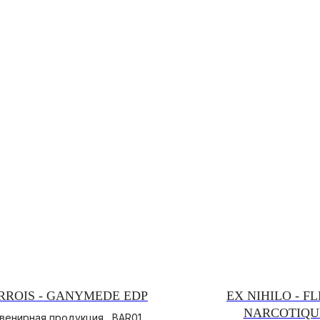
RROIS - GANYMEDE EDP
EX NIHILO - F
NARCOTIQU
венирная продукция , BAR01