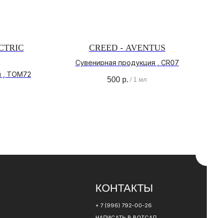
CTRIC
CREED - AVENTUS
Сувенирная продукция , CR07
КОНТАКТЫ
 , TOM72
500
р.
/
1 мл
+ 7 (996) 792-00-26
НАПИСАТЬ В ВОТСАП
НАПИСАТЬ В ТЕЛЕГРАМ
РАЗРАБОТКА САЙТА