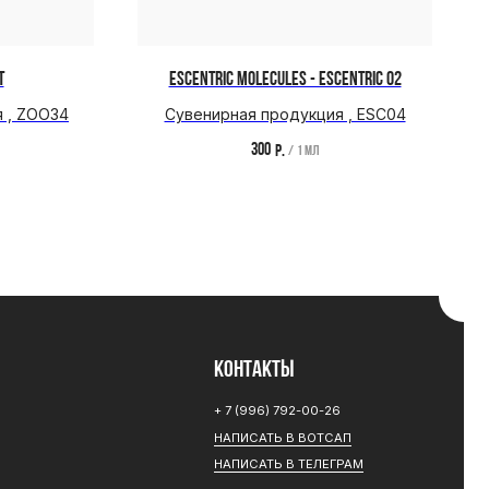
T
ESCENTRIC MOLECULES - ESCENTRIC 02
 , ZOO34
Сувенирная продукция , ESC04
КОНТАКТЫ
300
р.
/
1 мл
+ 7 (996) 792-00-26
НАПИСАТЬ В ВОТСАП
НАПИСАТЬ В ТЕЛЕГРАМ
РАЗРАБОТКА САЙТА