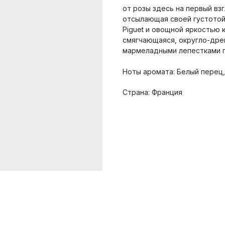
от розы здесь на первый взг
отсылающая своей густотой 
Piguet и овощной яркостью к 
смягчающаяся, округло-дре
мармеладными лепестками п
Ноты аромата: Белый перец,
Страна: Франция