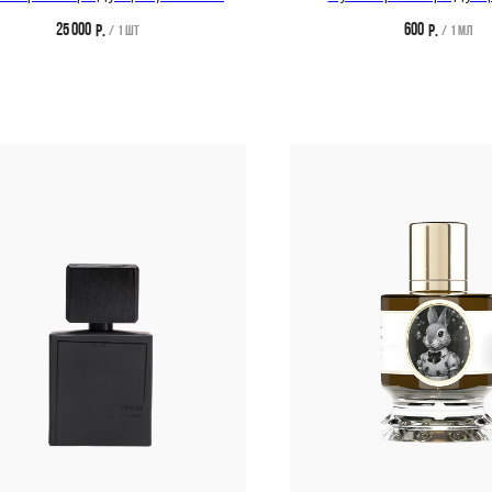
25 000
600
р.
р.
/
1 шт
/
1 мл