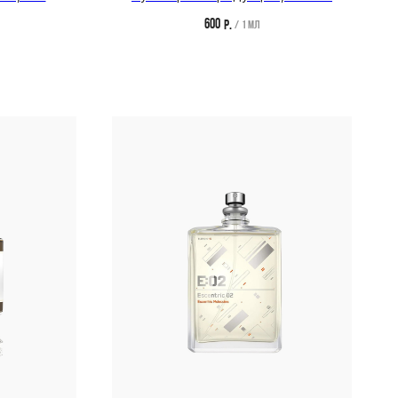
600
р.
/
1 мл