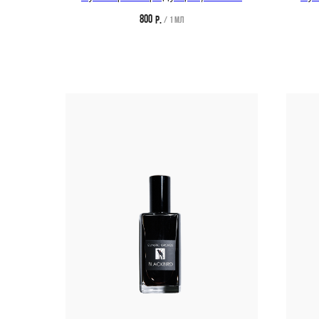
800
р.
/
1 мл