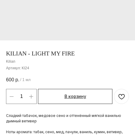
KILIAN - LIGHT MY FIRE
Kilian
Артикул:
KI24
600
р.
/
1 мл
В корзину
Cладкий табачок, медовое сено и оттенённый мягкой ванилью
дымный ветивер
Ноты аромата: табак, сено, мед, пачули, ваниль, кумин, ветивер,