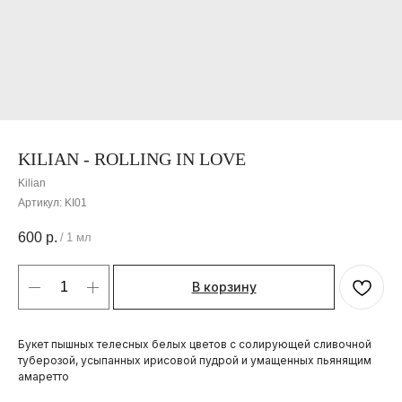
KILIAN - ROLLING IN LOVE
Kilian
Артикул:
KI01
600
р.
/
1 мл
В корзину
Букет пышных телесных белых цветов с солирующей сливочной
туберозой, усыпанных ирисовой пудрой и умащенных пьянящим
амаретто