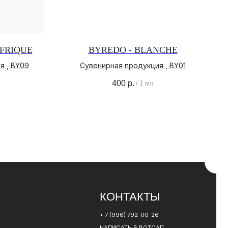
AFRIQUE
BYREDO - BLANCHE
я , BY09
Сувенирная продукция , BY01
КОНТАКТЫ
400
р.
/
1 мл
+ 7 (996) 792-00-26
НАПИСАТЬ В ВОТСАП
НАПИСАТЬ В ТЕЛЕГРАМ
РАЗРАБОТКА САЙТА