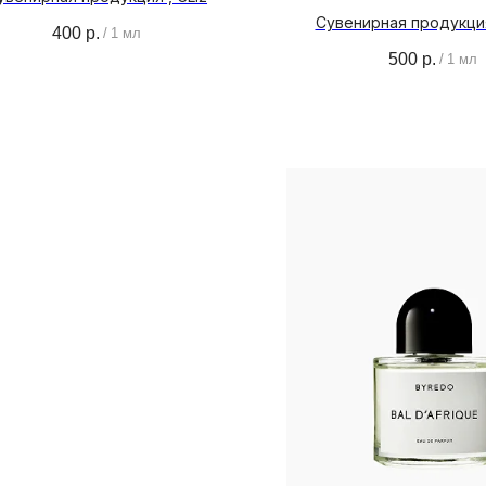
Сувенирная продукция
400
р.
/
1 мл
500
р.
/
1 мл