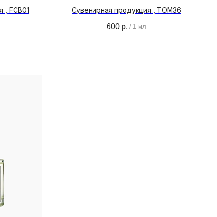
 , FCB01
Сувенирная продукция , TOM36
600
р.
/
1 мл