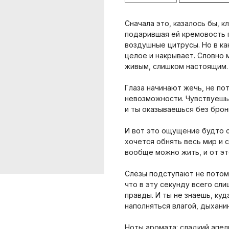
Сначала это, казалось бы, 
подарившая ей кремовость 
воздушные цитрусы. Но в ка
целое и накрывает. Словно 
живым, слишком настоящим. 
Глаза начинают жечь, не по
невозможности. Чувствуешь,
и ты оказываешься без бро
И вот это ощущение будто 
хочется обнять весь мир и с
вообще можно жить, и от э
Слёзы подступают не потому
что в эту секунду всего сли
правды. И ты не знаешь, куд
наполняться влагой, дыхани
Ноты аромата: сладкий апель