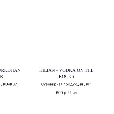
URKDJIAN
KILIAN - VODKA ON THE
IR
ROCKS
КОНТАКТЫ
 , KURK07
Сувенирная продукция , KI11
+ 7 (996) 792-00-26
600
р.
/
1 мл
НАПИСАТЬ В ВОТСАП
НАПИСАТЬ В ТЕЛЕГРАМ