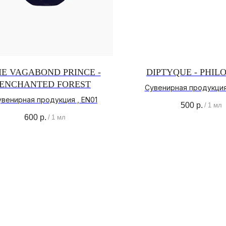
E VAGABOND PRINCE -
DIPTYQUE - PHIL
ENCHANTED FOREST
Сувенирная продукция
увенирная продукция , EN01
500
р.
/
1 мл
600
р.
/
1 мл