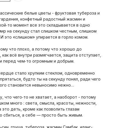
классические белые цветы - фруктовая тубероза и
гардения, конфетный радостный жасмин и
кой‑то момент все это складывается в одно
мир на секунду стал слишком честным, слишком
И это «слишком» упирается в горло комом.
тому что плохо, а потому что хорошо до
 как всё внутри размягчается, защита отступает,
ни перед чем‑то огромным и добрым.
сердце стало хрупким стеклом, одновременно
прятаться, будто ты на секунду понял, ради чего
того становится невыносимо нежно…
, что чего‑то не хватает, а наоборот - потому
шком много : света, смысла, красоты, нежности,
а это деть, кроме как позволить глазам
ю сбиться, а себе — просто быть живым.
син, груша, тубероза, жасмин Самбак, иланг-