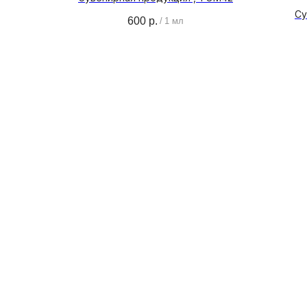
Су
600
р.
/
1 мл