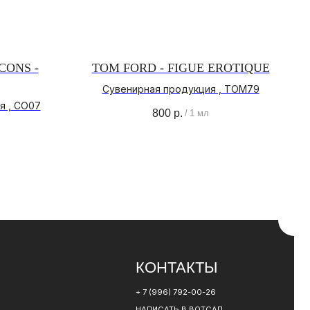
CONS -
TOM FORD - FIGUE EROTIQUE
Сувенирная продукция , TOM79
КОНТАКТЫ
я , CO07
800
р.
/
1 мл
+ 7 (996) 792-00-26
НАПИСАТЬ В ВОТСАП
НАПИСАТЬ В ТЕЛЕГРАМ
РАЗРАБОТКА САЙТА