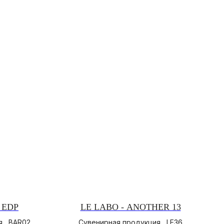
 EDP
LE LABO - ANOTHER 13
 , BAR02
Сувенирная продукция , LE36