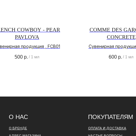
RENCH COWBOY - PEAR
COMME DES GAR
PAVLOVA
CONCRETE
 НАС
ПОКУПАТЕЛЯМ
венирная продукция , FCB01
Сувенирная продукци
500
р.
600
р.
РЕНДЕ
ОПЛАТА И ДОСТАВКА
/
1 мл
/
1 мл
ЕС МАГАЗИНА
ЧАСТЫЕ ВОПРОСЫ
ИТИКА
О БРЕНДЕ
НФИДЕНЦИАЛЬНОСТИ
ИНСТАГРАМ*
ВКОНТАКТЕ
ТЕЛЕГРАМ КАНАЛ
ОВОР ОФЕРТЫ
ПОЛИТИКА КОНФИДЕНЦИАЛЬНОСТИ