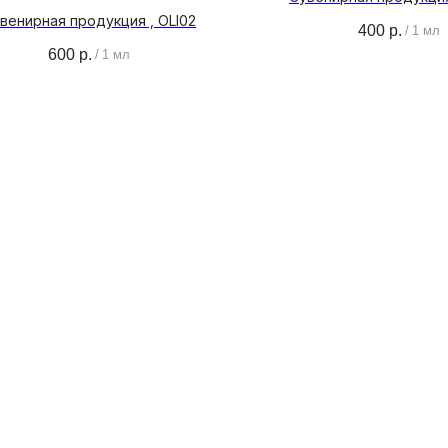
венирная продукция , OLI02
400
р.
/
1 мл
600
р.
/
1 мл