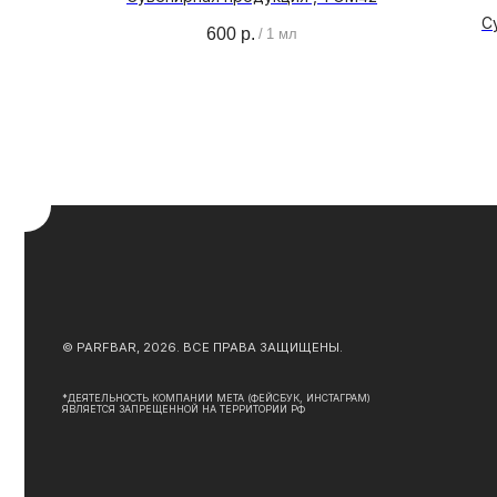
С
600
р.
/
1 мл
О
О Б
© PARFBAR, 2026. ВСЕ ПРАВА ЗАЩИЩЕНЫ.
АДР
ПОЛ
КО
*ДЕЯТЕЛЬНОСТЬ КОМПАНИИ META (ФЕЙСБУК, ИНСТАГРАМ)
ЯВЛЯЕТСЯ ЗАПРЕЩЕННОЙ НА ТЕРРИТОРИИ РФ
ЮРИДИЧЕСКАЯ ИНФОРМАЦИЯ
ДОГ