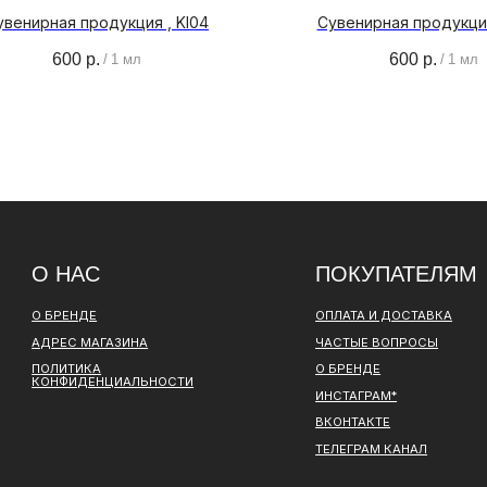
увенирная продукция , KI04
Сувенирная продукци
600
р.
600
р.
/
1 мл
/
1 мл
 НАС
ПОКУПАТЕЛЯМ
РЕНДЕ
ОПЛАТА И ДОСТАВКА
ЕС МАГАЗИНА
ЧАСТЫЕ ВОПРОСЫ
ИТИКА
О БРЕНДЕ
НФИДЕНЦИАЛЬНОСТИ
ИНСТАГРАМ*
ВКОНТАКТЕ
ТЕЛЕГРАМ КАНАЛ
ОВОР ОФЕРТЫ
ПОЛИТИКА КОНФИДЕНЦИАЛЬНОСТИ