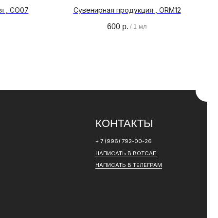
я , CO07
Сувенирная продукция , ORM12
600
р.
/
1 мл
КОНТАКТЫ
+ 7 (996) 792-00-26
НАПИСАТЬ В ВОТСАП
НАПИСАТЬ В ТЕЛЕГРАМ
РАЗРАБОТКА САЙТА