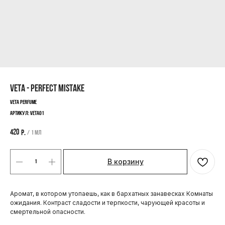
VETA - PERFECT MISTAKE
Veta Perfume
Артикул:
VETA01
420
р.
/
1 мл
В корзину
Аромат, в котором утопаешь, как в бархатных занавесках Комнаты
ожидания. Контраст сладости и терпкости, чарующей красоты и
смертельной опасности.