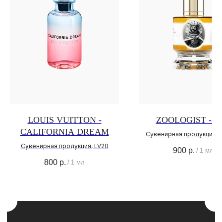
ОПЛАТА И ДОСТАВКА
ЧАСТЫЕ ВОПРОСЫ
О БРЕНДЕ
ИНСТАГРАМ*
ВКОНТАКТЕ
ТЕЛЕГРАМ КАНАЛ
О НАС
О БРЕНДЕ
АДРЕС МАГАЗИНА
LOUIS VUITTON -
ZOOLOGIST - B
ПОЛИТИКА
КОНФИДЕНЦИАЛЬНОСТИ
CALIFORNIA DREAM
Сувенирная продукция ,
Сувенирная продукция, LV20
КОНТАКТЫ
900
р.
/
1 мл
800
р.
/
1 мл
+ 7 (996) 792-00-26
НАПИСАТЬ В ВОТСАП
НАПИСАТЬ В ТЕЛЕГРАМ