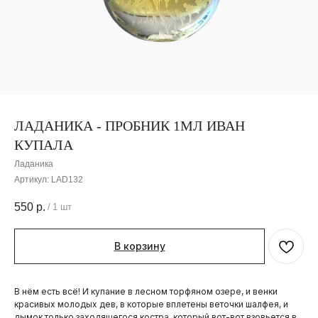
ЛАДАНИКА - ПРОБНИК 1МЛ ИВАН
КУПАЛА
Ладаника
Артикул:
LAD132
550
р.
/
1 шт
В корзину
В нём есть всё! И купание в лесном торфяном озере, и венки
красивых молодых дев, в которые вплетены веточки шалфея, и
дымок только заходящегося костра, который вот-вот взовьется в