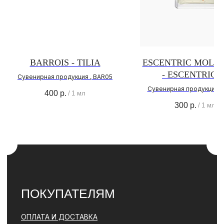
ВКОНТАКТЕ
ТЕЛЕГРАМ КАНАЛ
О НАС
О БРЕНДЕ
BARROIS - TILIA
ESCENTRIC MOLE
АДРЕС МАГАЗИНА
- ESCENTRIC 0
Сувенирная продукция , BAR05
ПОЛИТИКА
КОНФИДЕНЦИАЛЬНОСТИ
Сувенирная продукция ,
400
р.
/
1 мл
300
р.
/
1 мл
КОНТАКТЫ
+ 7 (996) 792-00-26
НАПИСАТЬ В ВОТСАП
НАПИСАТЬ В ТЕЛЕГРАМ
© PARFBAR, 2026. ВСЕ ПРАВА ЗАЩИЩЕНЫ.
*ДЕЯТЕЛЬНОСТЬ КОМПАНИИ META (ФЕЙСБУК, ИНСТАГРАМ)