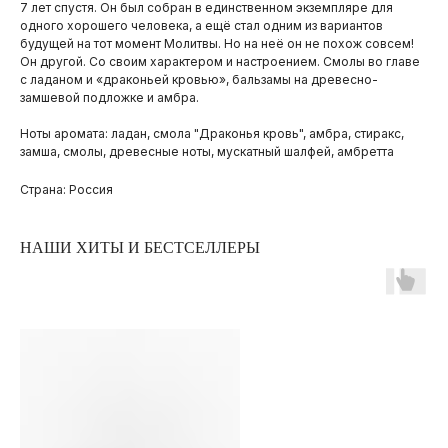
7 лет спустя. Он был собран в единственном экземпляре для
одного хорошего человека, а ещё стал одним из вариантов
будущей на тот момент Молитвы. Но на неё он не похож совсем!
Он другой. Со своим характером и настроением. Смолы во главе
с ладаном и «драконьей кровью», бальзамы на древесно-
замшевой подложке и амбра.
Ноты аромата: ладан, смола "Драконья кровь", амбра, стиракс,
замша, смолы, древесные ноты, мускатный шалфей, амбретта
Страна: Россия
НАШИ ХИТЫ И БЕСТСЕЛЛЕРЫ
ПОКУПАТЕЛЯМ
ОПЛАТА И ДОСТАВКА