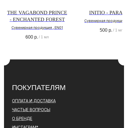
О НАС
THE VAGABOND PRINCE
INITIO - PARA
О БРЕНДЕ
- ENCHANTED FOREST
Сувенирная продукция , I
АДРЕС МАГАЗИНА
Сувенирная продукция , EN01
ПОЛИТИКА
500
р.
/
1 мл
КОНФИДЕНЦИАЛЬНОСТИ
600
р.
/
1 мл
КОНТАКТЫ
+ 7 (996) 792-00-26
НАПИСАТЬ В ВОТСАП
НАПИСАТЬ В ТЕЛЕГРАМ
© PARFBAR, 2026. ВСЕ ПРАВА ЗАЩИЩЕНЫ.
*ДЕЯТЕЛЬНОСТЬ КОМПАНИИ META (ФЕЙСБУК, ИНСТАГРАМ)
ЯВЛЯЕТСЯ ЗАПРЕЩЕННОЙ НА ТЕРРИТОРИИ РФ