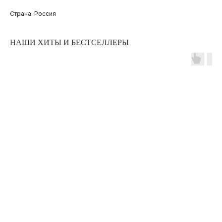
Страна: Россия
НАШИ ХИТЫ И БЕСТСЕЛЛЕРЫ
ПОКУПАТЕЛЯМ
ОПЛАТА И ДОСТАВКА
ЧАСТЫЕ ВОПРОСЫ
О БРЕНДЕ
ИНСТАГРАМ*
ВКОНТАКТЕ
ТЕЛЕГРАМ КАНАЛ