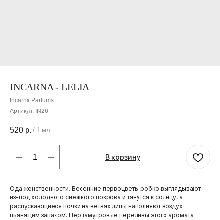
INCARNA - LELIA
Incarna Parfums
Артикул:
IN26
520
р.
/
1 мл
В корзину
Ода женственности. Весенние первоцветы робко выглядывают
из-под холодного снежного покрова и тянутся к солнцу, а
распускающиеся почки на ветвях липы наполняют воздух
пьянящим запахом. Перламутровые переливы этого аромата