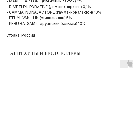
- MAPLE LACTONE (кленовый лактон) 1%
- DIMETHYL PYRAZINE (диметилпиразин) 0,1%
- GAMMA-NONALACTONE (гамма-ноналактон) 10%
- ETHYL VANILLIN (этилванилин) 5%
- PERU BALSAM (перуанский бальзам) 10%
Страна: Россия
НАШИ ХИТЫ И БЕСТСЕЛЛЕРЫ
ПОКУПАТЕЛЯМ
ОПЛАТА И ДОСТАВКА
ЧАСТЫЕ ВОПРОСЫ
О БРЕНДЕ
ИНСТАГРАМ*