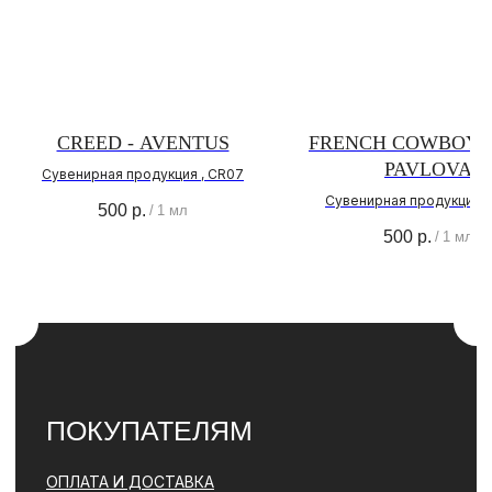
ВКОНТАКТЕ
ТЕЛЕГРАМ КАНАЛ
О НАС
О БРЕНДЕ
CREED - AVENTUS
FRENCH COWBOY -
АДРЕС МАГАЗИНА
PAVLOVA
Сувенирная продукция , CR07
ПОЛИТИКА
КОНФИДЕНЦИАЛЬНОСТИ
Сувенирная продукция ,
500
р.
/
1 мл
500
р.
/
1 мл
КОНТАКТЫ
+ 7 (996) 792-00-26
НАПИСАТЬ В ВОТСАП
НАПИСАТЬ В ТЕЛЕГРАМ
© PARFBAR, 2026. ВСЕ ПРАВА ЗАЩИЩЕНЫ.