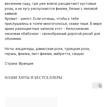
весеннем саду, где уже вовсю расцветают кустовые
розы, а на лугу распускаются фиалки, белые с лиловой
каймой.
Аромат - шепот. Если хочешь, чтобы к тебе
прислушались в толпе многоголосья, скажи тише. В мире
ярких разноцветных запахов этот - белоснежная
ласковая «бабочка» - своеобразный дорогой рехаб для
обоняния.
Ноты: альдегиды, дамасская роза, турецкая роза,
герань, фиалка, лист фиалки, амбретта, сандал
Страна: Франция
НАШИ ХИТЫ И БЕСТСЕЛЛЕРЫ
ПОКУПАТЕЛЯМ
ОПЛАТА И ДОСТАВКА