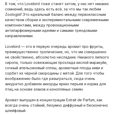
В том, что Lovebird тоже станет хитом, у нас нет никаких
сомнений, ведь здесь есть всё, за что мы так любим
Zoologist! Это идеальный баланс между первоклассным
качеством сборки и экспериментальными современными
компонентами, между провокационными
антипарфюмерными идеями и самыми трендовыми
направлениями.
Lovebird — это в первую очередь аромат про фрукты,
преимущественно тропические, но, что им совершенно
не свойственно, абсолютно несладкие. Никакого липкого
сиропа, только освежающая прохлада кислой маракуйи,
сочный апельсиновый сплэш, ароматные плоды киви и
сорбет из чёрной смородины с мятой. Для того чтобы
воображению было где разыграться, сюда очень
аккуратно добавили аккорды ярких перьев и корма для
птиц на основе злаков и конопляных семян.
Аромат выпущен в концентрации Extrait de Parfum, как
всегда очень стойкий, безумно диффузный и бесконечно
шлейфовый.