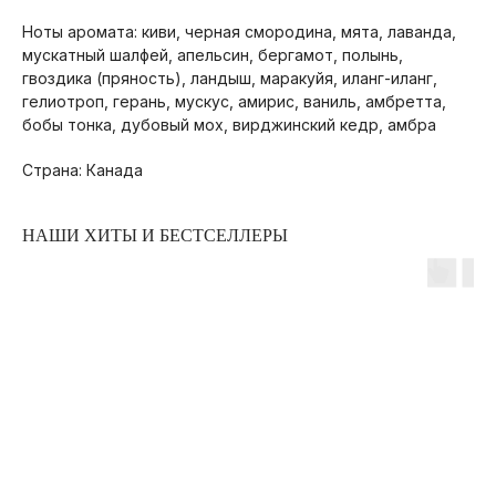
Ноты аромата: киви, черная смородина, мята, лаванда,
мускатный шалфей, апельсин, бергамот, полынь,
гвоздика (пряность), ландыш, маракуйя, иланг-иланг,
гелиотроп, герань, мускус, амирис, ваниль, амбретта,
бобы тонка, дубовый мох, вирджинский кедр, амбра
Страна: Канада
ПОКУПАТЕЛЯМ
НАШИ ХИТЫ И БЕСТСЕЛЛЕРЫ
ОПЛАТА И ДОСТАВКА
ЧАСТЫЕ ВОПРОСЫ
О БРЕНДЕ
ИНСТАГРАМ*
ВКОНТАКТЕ
ТЕЛЕГРАМ КАНАЛ
О НАС
О БРЕНДЕ
АДРЕС МАГАЗИНА