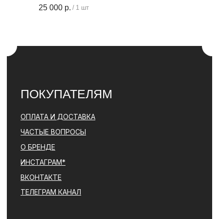
25 000
р.
/
1 шт
ПОЛИТИКА
КОНФИДЕНЦИАЛЬНОСТИ
КОНТАКТЫ
+ 7 (996) 792-00-26
НАПИСАТЬ В ВОТСАП
НАПИСАТЬ В ТЕЛЕГРАМ
© PARFBAR, 2026. ВСЕ ПРАВА ЗАЩИЩЕНЫ.
*ДЕЯТЕЛЬНОСТЬ КОМПАНИИ META (ФЕЙСБУК, ИНСТАГРАМ)
ЯВЛЯЕТСЯ ЗАПРЕЩЕННОЙ НА ТЕРРИТОРИИ РФ
ПОЛИТИКА КОНФИДЕНЦИАЛЬНОСТИ
ЮРИДИЧЕСКАЯ ИНФОРМАЦИЯ
ДОГОВОР ОФЕРТЫ
РАЗРАБОТКА САЙТА