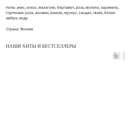
Ноты: анис, кокос, махагони, бергамот, роза, молоко, карамель,
гортензия, роза, жасмин, ваниль, мускус, сандал, гваяк, белая
амбра, кедр
Страна: Япония
НАШИ ХИТЫ И БЕСТСЕЛЛЕРЫ
ПОКУПАТЕЛЯМ
ОПЛАТА И ДОСТАВКА
ЧАСТЫЕ ВОПРОСЫ
О БРЕНДЕ
ИНСТАГРАМ*