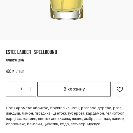
ESTEE LAUDER - SPELLBOUND
Артикул:
EST02
400
р.
/
1 мл
В корзину
Ноты аромата: абрикос, фруктовые ноты, розовое дерево, роза,
ландыш, лимон, гвоздика (цветок), тубероза, кардамон, гелиотроп,
нарцисс, жасмин, цветок апельсина, лилия, амбра, сандал, ваниль,
опопонакс, бензоин, цибетин, кедр, ветивер, мускус