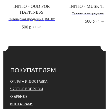
О НАС
INITIO - OUD FOR
INITIO - MUSK TH
О БРЕНДЕ
HAPPINESS
Сувенирная продукция , I
АДРЕС МАГАЗИНА
Сувенирная продукция , INITI12
500
р.
/
1 мл
ПОЛИТИКА
КОНФИДЕНЦИАЛЬНОСТИ
500
р.
/
1 мл
КОНТАКТЫ
+ 7 (996) 792-00-26
НАПИСАТЬ В ВОТСАП
НАПИСАТЬ В ТЕЛЕГРАМ
© PARFBAR, 2026. ВСЕ ПРАВА ЗАЩИЩЕНЫ.
*ДЕЯТЕЛЬНОСТЬ КОМПАНИИ META (ФЕЙСБУК, ИНСТАГРАМ)
ЯВЛЯЕТСЯ ЗАПРЕЩЕННОЙ НА ТЕРРИТОРИИ РФ
ПОЛИТИКА КОНФИДЕНЦИАЛЬНОСТИ