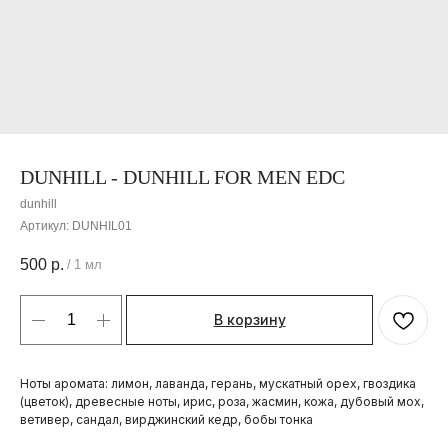
DUNHILL - DUNHILL FOR MEN EDC
dunhill
Артикул:
DUNHIL01
500
р.
/
1 мл
В корзину
Ноты аромата: лимон, лаванда, герань, мускатный орех, гвоздика
(цветок), древесные ноты, ирис, роза, жасмин, кожа, дубовый мох,
ветивер, сандал, вирджинский кедр, бобы тонка