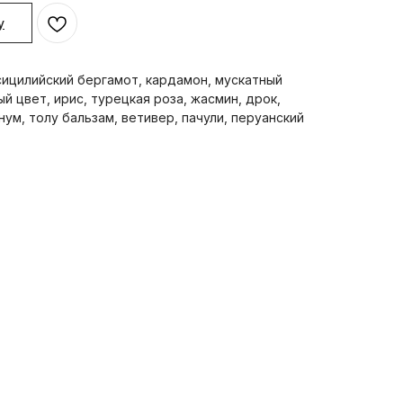
у
 сицилийский бергамот, кардамон, мускатный
й цвет, ирис, турецкая роза, жасмин, дрок,
ум, толу бальзам, ветивер, пачули, перуанский