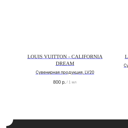
LOUIS VUITTON - CALIFORNIA
L
DREAM
С
О
Сувенирная продукция, LV20
О Б
800
р.
/
1 мл
© PARFBAR, 2026. ВСЕ ПРАВА ЗАЩИЩЕНЫ.
АДР
ПОЛ
КО
*ДЕЯТЕЛЬНОСТЬ КОМПАНИИ META (ФЕЙСБУК, ИНСТАГРАМ)
ЯВЛЯЕТСЯ ЗАПРЕЩЕННОЙ НА ТЕРРИТОРИИ РФ