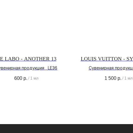
E LABO - ANOTHER 13
LOUIS VUITTON - 
увенирная продукция , LE36
Сувенирная продукци
 НАС
ПОКУПАТЕЛЯМ
600
р.
1 500
р.
/
1 мл
/
1 мл
РЕНДЕ
ОПЛАТА И ДОСТАВКА
ЕС МАГАЗИНА
ЧАСТЫЕ ВОПРОСЫ
ИТИКА
О БРЕНДЕ
НФИДЕНЦИАЛЬНОСТИ
ИНСТАГРАМ*
ВКОНТАКТЕ
ТЕЛЕГРАМ КАНАЛ