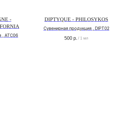
NE -
DIPTYQUE - PHILOSYKOS
IFORNIA
Сувенирная продукция , DIPT02
 , ATC06
500
р.
/
1 мл