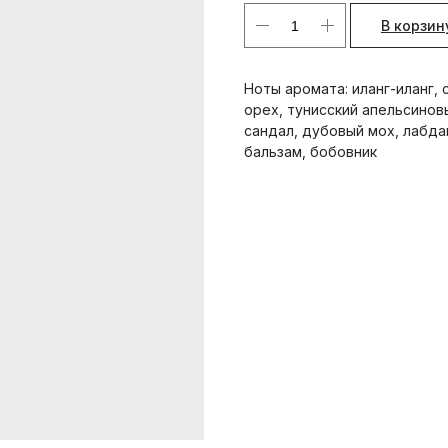
В корзин
Ноты аромата: иланг-иланг,
орех, тунисский апельсиновы
сандал, дубовый мох, лабдан
бальзам, бобовник