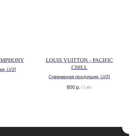
SYMPHONY
LOUIS VUITTON - PACIFIC
CHILL
я, LV21
КОНТАКТЫ
Сувенирная продукция, LV01
+ 7 (996) 792-00-26
800
р.
/
1 мл
НАПИСАТЬ В ВОТСАП
НАПИСАТЬ В ТЕЛЕГРАМ